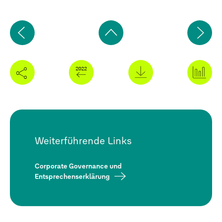
Vorherige
Nä
Seite
Sei
Zum
Seitenanfang
Weiterführende Links
Corporate Governance und
Entsprechenserklärung