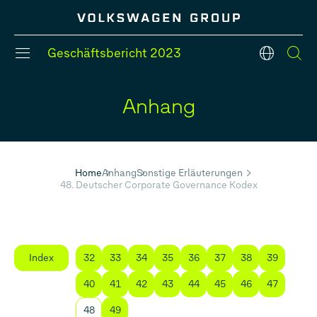
Geschäftsbericht
2023
de
Anhang
#Konzernbereiche
#Strategie
#Konzernmodelle
#Bilanz
#Fünf-Jahres-Übersicht
#Finanzlage
Home
Anhang
Sonstige Erläuterungen
48. Deutscher Corporate Governance Kodex
Index
32
33
34
35
36
37
38
39
40
41
42
43
44
45
46
47
48
49