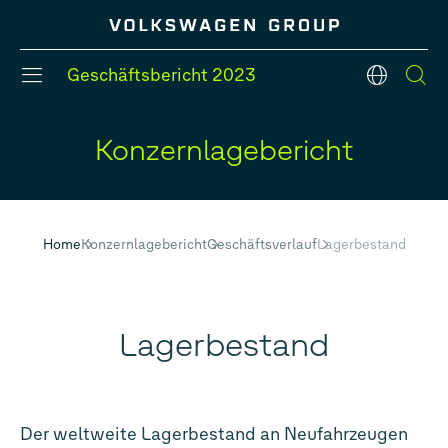
Geschäftsbericht
2023
de
Konzernlagebericht
#Konzernbereiche
#Strategie
#Konzernmodelle
#Bilanz
#Fünf-Jahres-Übersicht
#Finanzlage
Home
Konzernlagebericht
Geschäftsverlauf
Lagerbestand
Lagerbestand
Der weltweite Lagerbestand an Neufahrzeugen